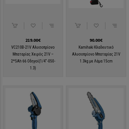
219.00€
90.00€
VC210B-21V Αλυσοπρίονο
Kamihaki Κλαδευτικό
Μπαταρίας Χειρός 21V –
Αλυσοπρίονο Μπαταρίας 21V
2*5Ah 66 Οδηγοί(1/4″-050-
1.3kg με Λάμα 15cm
1.3)