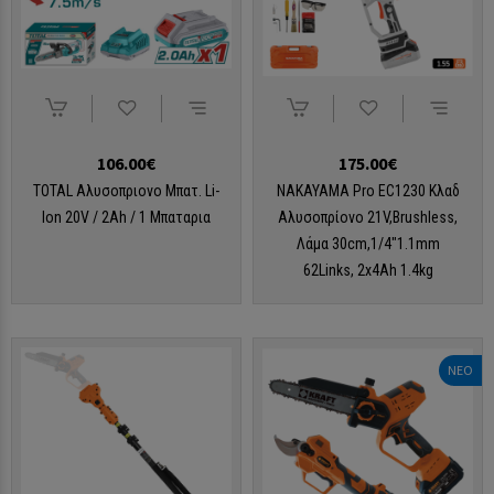
106.00€
175.00€
TOTAL Αλυσοπριονο Μπατ. Li-
NAKAYAMA Pro EC1230 Κλαδ
Ion 20V / 2Ah / 1 Μπαταρια
Αλυσοπρίονο 21V,Brushless,
Λάμα 30cm,1/4"1.1mm
62Links, 2x4Ah 1.4kg
ΝΕΟ