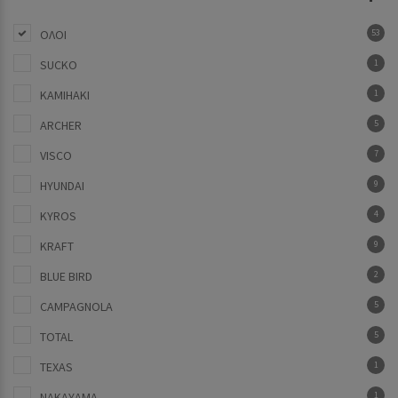
ΟΛΟΙ
53
SUCKO
1
KAMIHAKI
1
ARCHER
5
VISCO
7
HYUNDAI
9
KYROS
4
KRAFT
9
BLUE BIRD
2
CAMPAGNOLA
5
TOTAL
5
TEXAS
1
NAKAYAMA
1