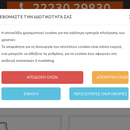
22230 29830
ΕΒΌΜΑΣΤΕ ΤΗΝ ΙΔΙΩΤΙΚΌΤΗΤΆ ΣΑΣ
Αναζή
Η ιστοσελίδα χρησιμοποιεί cookies για την καλύτερη εμπειρία πλοήγησης των
χρηστών.
Τα απαραίτητα για τη λειτουργία του ιστοτόπου cookies είναι πάντα ενεργά,
ΑΛΥΣΟΠΡΙΟΝΑ ΚΑΙ ΨΑΛΙΔΙΑ ΚΛΑΔΕΜΑΤΟΣ ΜΠΑΤΑΡΙΑΣ
ενώ μπορείτε να αλλάξετε τις ρυθμίσεις για τα cookies που αφορούν στη
Ελλη
συλλογή στατιστικών ή marketing.
ΕΣ
ΑΤΟΜΙΚΗ ΠΡΟΣΤΑΣΙΑ
GRISPORT
ΗΛΕΚΤΡΙΚΑ ΕΡΓΑΛΕΙΑ
Engl
ΑΠΟΔΟΧΗ ΟΛΩΝ
ΑΠΟΡΡΙΨΗ ΟΛΩΝ
ΕΠΙΛΟΓΗ
ΠΕΡΙΣΣΟΤΕΡΕΣ ΠΛΗΡΟΦΟΡΙΕΣ