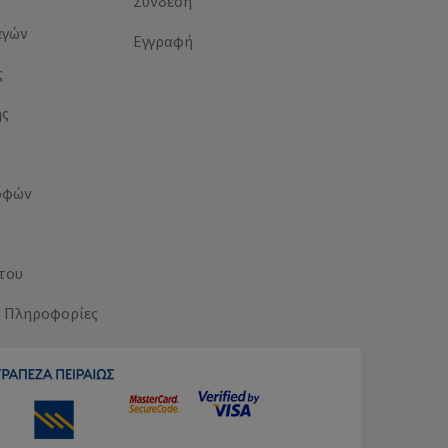
Σύνδεση
αγών
Εγγραφή
ς
ής
οφών
του
ς Πληροφορίες