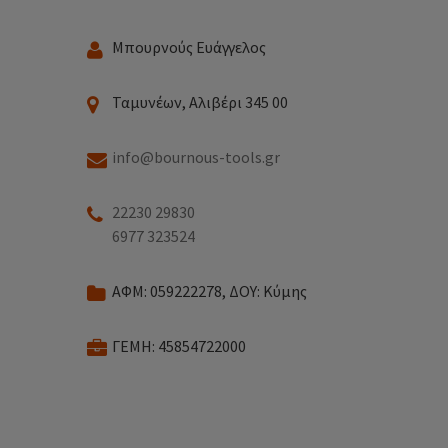
Μπουρνούς Ευάγγελος
Ταμυνέων, Αλιβέρι 345 00
info@bournous-tools.gr
22230 29830
6977 323524
ΑΦΜ: 059222278, ΔΟΥ: Κύμης
ΓΕΜΗ: 45854722000