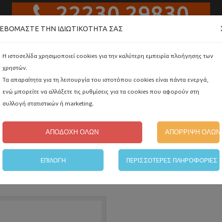
22230 29830
ΕΒΌΜΑΣΤΕ ΤΗΝ ΙΔΙΩΤΙΚΌΤΗΤΆ ΣΑΣ
Αναζή
Η ιστοσελίδα χρησιμοποιεί cookies για την καλύτερη εμπειρία πλοήγησης των
χρηστών.
Τα απαραίτητα για τη λειτουργία του ιστοτόπου cookies είναι πάντα ενεργά,
ΑΛΥΣΟΠΡΙΟΝΑ ΚΑΙ ΨΑΛΙΔΙΑ ΚΛΑΔΕΜΑΤΟΣ ΜΠΑΤΑΡΙΑΣ
ενώ μπορείτε να αλλάξετε τις ρυθμίσεις για τα cookies που αφορούν στη
Ελλη
συλλογή στατιστικών ή marketing.
ΕΣ
ΑΤΟΜΙΚΗ ΠΡΟΣΤΑΣΙΑ
GRISPORT
ΗΛΕΚΤΡΙΚΑ ΕΡΓΑΛΕΙΑ
Engl
ΑΠΟΔΟΧΗ ΟΛΩΝ
ΑΠΟΡΡΙΨΗ ΟΛΩΝ
ΕΠΙΛΟΓΗ
ΠΕΡΙΣΣΟΤΕΡΕΣ ΠΛΗΡΟΦΟΡΙΕΣ