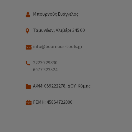
Μπουρνούς Ευάγγελος
Ταμυνέων, Αλιβέρι 345 00
info@bournous-tools.gr
22230 29830
6977 323524
ΑΦΜ: 059222278, ΔΟΥ: Κύμης
ΓΕΜΗ: 45854722000