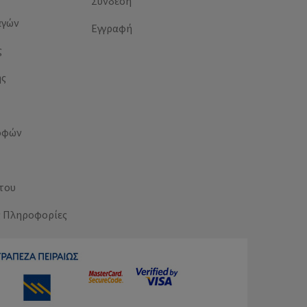
Σύνδεση
αγών
Εγγραφή
ς
ής
οφών
του
ς Πληροφορίες