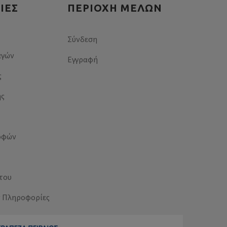
ΊΕΣ
ΠΕΡΙΟΧΉ ΜΕΛΏΝ
Σύνδεση
αγών
Εγγραφή
ς
ής
οφών
του
ς Πληροφορίες