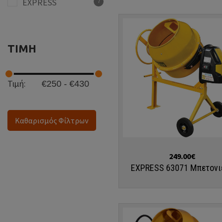
EXPRESS
7
ΤΙΜΗ
Τιμή:
Καθαρισμός Φίλτρων
Αγορά
249.00€
EXPRESS 63071 Μπετονι