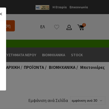
Η Εταιρία
Επικοινωνία
×
0
τηση
ΕΛ
νικά
Σύνδεση
ΤΟ ΚΑΛΑΘΙ ΑΓΟΡΩΝ ΣΑΣ ΕΙΝΑΙ
ΣΥΣΤΗΜΑΤΑ ΝΕΡΟΥ
ΒΙΟΜΗΧΑΝΙΚΑ
STOCK
ish
Εγγραφή
ΑΔΕΙΟ
ΑΡΧΙΚΗ
/
ΠΡΟΪΟΝΤΑ /
ΒΙΟΜΗΧΑΝΙΚΑ /
Μπετονιέρες
Εμφάνιση ανά Σελίδα