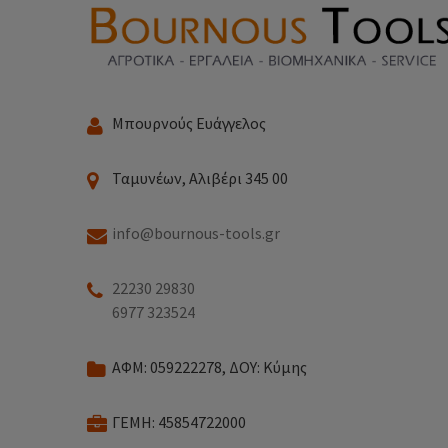
Μπουρνούς Ευάγγελος
Ταμυνέων, Αλιβέρι 345 00
info@bournous-tools.gr
22230 29830
6977 323524
ΑΦΜ: 059222278, ΔΟΥ: Κύμης
ΓΕΜΗ: 45854722000