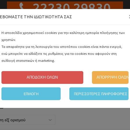
22230 29830
ΕΒΌΜΑΣΤΕ ΤΗΝ ΙΔΙΩΤΙΚΌΤΗΤΆ ΣΑΣ
Αναζή
Η ιστοσελίδα χρησιμοποιεί cookies για την καλύτερη εμπειρία πλοήγησης των
χρηστών.
Τα απαραίτητα για τη λειτουργία του ιστοτόπου cookies είναι πάντα ενεργά,
ΑΛΥΣΟΠΡΙΟΝΑ ΚΑΙ ΨΑΛΙΔΙΑ ΚΛΑΔΕΜΑΤΟΣ ΜΠΑΤΑΡΙΑΣ
ενώ μπορείτε να αλλάξετε τις ρυθμίσεις για τα cookies που αφορούν στη
Ελλη
συλλογή στατιστικών ή marketing.
ΕΣ
ΑΤΟΜΙΚΗ ΠΡΟΣΤΑΣΙΑ
GRISPORT
ΗΛΕΚΤΡΙΚΑ ΕΡΓΑΛΕΙΑ
Engl
ΑΠΟΔΟΧΗ ΟΛΩΝ
ΑΠΟΡΡΙΨΗ ΟΛΩΝ
ΕΠΙΛΟΓΗ
ΠΕΡΙΣΣΟΤΕΡΕΣ ΠΛΗΡΟΦΟΡΙΕΣ
Σ