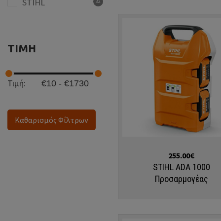
STIHL
32
ΤΙΜΗ
Τιμή:
Καθαρισμός Φίλτρων
Αγορά
255.00€
STIHL ADA 1000
Προσαρμογέας