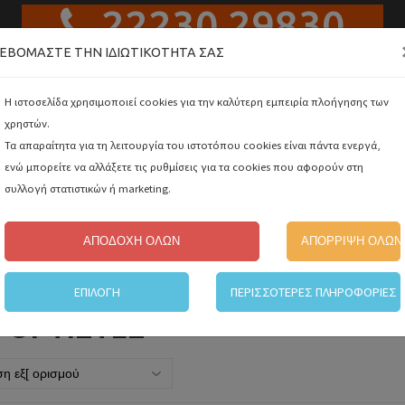
22230 29830
ΕΒΌΜΑΣΤΕ ΤΗΝ ΙΔΙΩΤΙΚΌΤΗΤΆ ΣΑΣ
Αναζή
Η ιστοσελίδα χρησιμοποιεί cookies για την καλύτερη εμπειρία πλοήγησης των
χρηστών.
Τα απαραίτητα για τη λειτουργία του ιστοτόπου cookies είναι πάντα ενεργά,
ΑΛΥΣΟΠΡΙΟΝΑ ΚΑΙ ΨΑΛΙΔΙΑ ΚΛΑΔΕΜΑΤΟΣ ΜΠΑΤΑΡΙΑΣ
ενώ μπορείτε να αλλάξετε τις ρυθμίσεις για τα cookies που αφορούν στη
Ελλη
συλλογή στατιστικών ή marketing.
ΕΣ
ΑΤΟΜΙΚΗ ΠΡΟΣΤΑΣΙΑ
GRISPORT
ΗΛΕΚΤΡΙΚΑ ΕΡΓΑΛΕΙΑ
Engl
ΑΠΟΔΟΧΗ ΟΛΩΝ
ΑΠΟΡΡΙΨΗ ΟΛΩΝ
ΕΠΙΛΟΓΗ
ΠΕΡΙΣΣΟΤΕΡΕΣ ΠΛΗΡΟΦΟΡΙΕΣ
ΦΟΡΤΙΣΤΕΣ