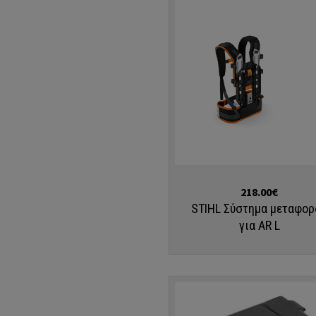
Αγορά
218.00€
STIHL Σύστημα μεταφορ
για AR L