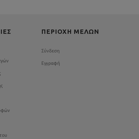
ΊΕΣ
ΠΕΡΙΟΧΉ ΜΕΛΏΝ
Σύνδεση
αγών
Εγγραφή
ς
ής
οφών
του